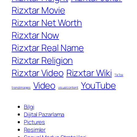
Rizxtar Movie
Rizxtar Net Worth
Rizxtar Now
Rizxtar Real Name
Rizxtar Religion
Rizxtar Video
Rizxtar Wiki
TikTok
Video
YouTube
trend images
visual content
Bilgi
Dijital Pazarlama
Pictures
Resimler