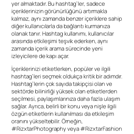
yer almaktadır. Bu hashtag’ler, sadece
içeriklerinizin görünürlüğünü artırmakla
kalmaz, aynı zamanda benzer içeriklere sahip
diğer kullanıcılarla da bağlantı kurmanıza
olanak tanır. Hashtag kullanımı, kullanıcılar
arasında etkileşimi teşvik ederken, aynı
zamanda içerik arama sürecinde yeni
izleyicilere de kapı açar.
İçeriklerinizi etiketlerken, popüler ve ilgili
hashtag’leri seçmek oldukça kritik bir adımdır.
Hashtag’lerin çok sayıda takipçisi olan ve
sektörde bilinirliği yüksek olan etiketlerden
seçilmesi, paylaşımlarınıza daha fazla ulaşım
sağlar. Ayrıca, belirli bir konu veya nişle ilgili
özgün etiketlerin kullanılması da etkileşim
oranını yükseltebilir. Örneğin,
#RizxtarPhotography veya #RizxtarFashion