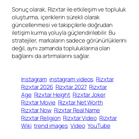
Sonuç olarak, Rizxtar ile etkileşim ve topluluk
oluşturma, içeriklerin sürekli olarak
güncellenmesi ve takipçilerle doğrudan
iletişim kurma yoluyla güçlendirilebilir. Bu
stratejiler, markaların sadece görünürlüklerini
değil, aynı zamanda topluluklarına olan
bağlarını da artırmalarını sağlar.
Instagram
instagram videos
Rizxtar
Rizxtar 2026
Rizxtar 2027
Rizxtar
Age
Rizxtar Height
Rizxtar Joker
Rizxtar Movie
Rizxtar Net Worth
Rizxtar Now
Rizxtar Real Name
Rizxtar Religion
Rizxtar Video
Rizxtar
Wiki
trend images
Video
YouTube