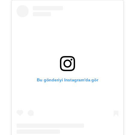
Bu gönderiyi Instagram'da gör