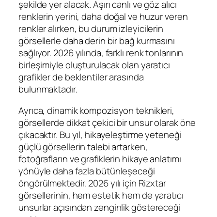
şekilde yer alacak. Aşırı canlı ve göz alıcı
renklerin yerini, daha doğal ve huzur veren
renkler alırken, bu durum izleyicilerin
görsellerle daha derin bir bağ kurmasını
sağlıyor. 2026 yılında, farklı renk tonlarının
birleşimiyle oluşturulacak olan yaratıcı
grafikler de beklentiler arasında
bulunmaktadır.
Ayrıca, dinamik kompozisyon teknikleri,
görsellerde dikkat çekici bir unsur olarak öne
çıkacaktır. Bu yıl, hikayeleştirme yeteneği
güçlü görsellerin talebi artarken,
fotoğrafların ve grafiklerin hikaye anlatımı
yönüyle daha fazla bütünleşeceği
öngörülmektedir. 2026 yılı için Rizxtar
görsellerinin, hem estetik hem de yaratıcı
unsurlar açısından zenginlik göstereceği