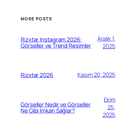
MORE POSTS
Aralık 1,
Rizxtar Instagram 2026:
Görseller ve Trend Resimler
2025
Kasım 20, 2025
Rizxtar 2026
Ekim
Görseller Nedir ve Görseller
25,
Ne Gibi İmkan Sağlar?
2025