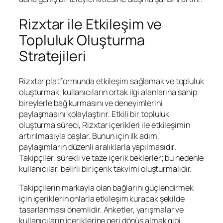
Rizxtar ile Etkileşim ve
Topluluk Oluşturma
Stratejileri
Rizxtar platformunda etkileşim sağlamak ve topluluk
oluşturmak, kullanıcıların ortak ilgi alanlarına sahip
bireylerle bağ kurmasını ve deneyimlerini
paylaşmasını kolaylaştırır. Etkili bir topluluk
oluşturma süreci, Rizxtar içerikleri ile etkileşimin
artırılmasıyla başlar. Bunun için ilk adım,
paylaşımların düzenli aralıklarla yapılmasıdır.
Takipçiler, sürekli ve taze içerik beklerler; bu nedenle
kullanıcılar, belirli bir içerik takvimi oluşturmalıdır.
Takipçilerin markayla olan bağlarını güçlendirmek
için içeriklerin onlarla etkileşim kuracak şekilde
tasarlanması önemlidir. Anketler, yarışmalar ve
kullanıcıların içeriklerine geri dönüş almak gibi