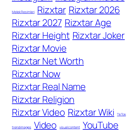
Rizxtar
Rizxtar 2026
Melek Resimleri
Rizxtar 2027
Rizxtar Age
Rizxtar Height
Rizxtar Joker
Rizxtar Movie
Rizxtar Net Worth
Rizxtar Now
Rizxtar Real Name
Rizxtar Religion
Rizxtar Video
Rizxtar Wiki
TikTok
Video
YouTube
trend images
visual content