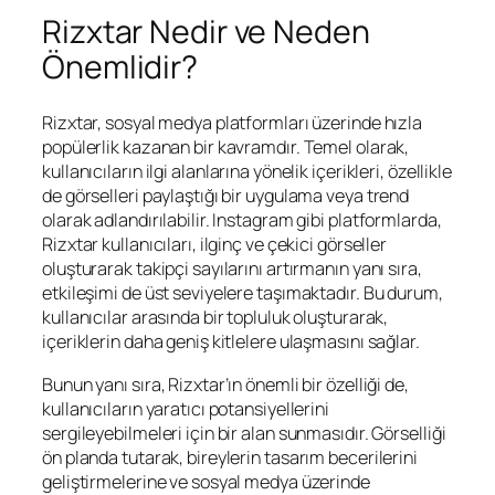
Rizxtar Nedir ve Neden
Önemlidir?
Rizxtar, sosyal medya platformları üzerinde hızla
popülerlik kazanan bir kavramdır. Temel olarak,
kullanıcıların ilgi alanlarına yönelik içerikleri, özellikle
de görselleri paylaştığı bir uygulama veya trend
olarak adlandırılabilir. Instagram gibi platformlarda,
Rizxtar kullanıcıları, ilginç ve çekici görseller
oluşturarak takipçi sayılarını artırmanın yanı sıra,
etkileşimi de üst seviyelere taşımaktadır. Bu durum,
kullanıcılar arasında bir topluluk oluşturarak,
içeriklerin daha geniş kitlelere ulaşmasını sağlar.
Bunun yanı sıra, Rizxtar’ın önemli bir özelliği de,
kullanıcıların yaratıcı potansiyellerini
sergileyebilmeleri için bir alan sunmasıdır. Görselliği
ön planda tutarak, bireylerin tasarım becerilerini
geliştirmelerine ve sosyal medya üzerinde