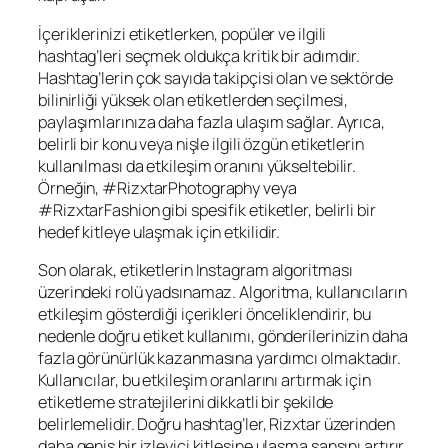
İçeriklerinizi etiketlerken, popüler ve ilgili
hashtag’leri seçmek oldukça kritik bir adımdır.
Hashtag’lerin çok sayıda takipçisi olan ve sektörde
bilinirliği yüksek olan etiketlerden seçilmesi,
paylaşımlarınıza daha fazla ulaşım sağlar. Ayrıca,
belirli bir konu veya nişle ilgili özgün etiketlerin
kullanılması da etkileşim oranını yükseltebilir.
Örneğin, #RizxtarPhotography veya
#RizxtarFashion gibi spesifik etiketler, belirli bir
hedef kitleye ulaşmak için etkilidir.
Son olarak, etiketlerin Instagram algoritması
üzerindeki rolü yadsınamaz. Algoritma, kullanıcıların
etkileşim gösterdiği içerikleri önceliklendirir, bu
nedenle doğru etiket kullanımı, gönderilerinizin daha
fazla görünürlük kazanmasına yardımcı olmaktadır.
Kullanıcılar, bu etkileşim oranlarını artırmak için
etiketleme stratejilerini dikkatli bir şekilde
belirlemelidir. Doğru hashtag’ler, Rizxtar üzerinden
daha geniş bir izleyici kitlesine ulaşma şansını artırır.