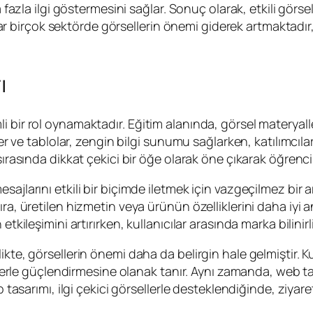
azla ilgi göstermesini sağlar. Sonuç olarak, etkili görsel kul
birçok sektörde görsellerin önemi giderek artmaktadır, 
ı
 bir rol oynamaktadır. Eğitim alanında, görsel materyalle
kler ve tablolar, zengin bilgi sunumu sağlarken, katılımcıl
 sırasında dikkat çekici bir öğe olarak öne çıkarak öğren
jlarını etkili bir biçimde iletmek için vazgeçilmez bir ar
ıra, üretilen hizmetin veya ürünün özelliklerini daha iyi 
etkileşimini artırırken, kullanıcılar arasında marka bilinir
te, görsellerin önemi daha da belirgin hale gelmiştir. Kull
iklerle güçlendirmesine olanak tanır. Aynı zamanda, web t
eb tasarımı, ilgi çekici görsellerle desteklendiğinde, ziya