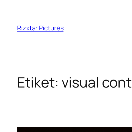
İçeriğe
geç
Rizxtar Pictures
Etiket:
visual con