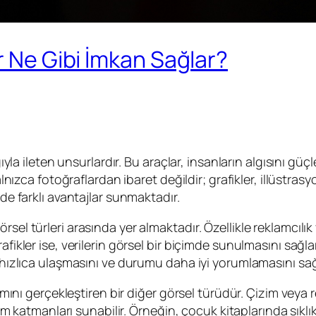
r Ne Gibi İmkan Sağlar?
ğıyla ileten unsurlardır. Bu araçlar, insanların algısını güç
lnızca fotoğraflardan ibaret değildir; grafikler, illüstrasyo
nde farklı avantajlar sunmaktadır.
rsel türleri arasında yer almaktadır. Özellikle reklamcıl
ikler ise, verilerin görsel bir biçimde sunulmasını sağlar; g
e hızlıca ulaşmasını ve durumu daha iyi yorumlamasını sağ
arımını gerçekleştiren bir diğer görsel türüdür. Çizim vey
lam katmanları sunabilir. Örneğin, çocuk kitaplarında sıklık