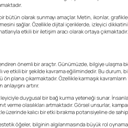
amaktadır.
 bir bütün olarak sunmayı amaçlar. Metin, ikonlar, grafikler 
ni sağlar. Özellikle dijital içeriklerde, izleyici dikkatin
atlarıyla etkili bir iletişim aracı olarak ortaya çıkmaktadır
çlendiren önemli bir araçtır. Günümüzde, bilgiye ulaşma b
zlı ve etkili bir şekilde kavrama eğilimindedir. Bu durum, bi
ünü ön plana çıkarmaktadır. Özellikle karmaşık kavramlar
 anlayışını artırır.
leyiciyle duygusal bir bağ kurma yeteneği sunar. İnsanlar
yanıt verme olasılıkları artmaktadır. Görsel unsurlar, ka
tle üzerinde kalıcı bir etki bırakma potansiyeline de sahipt
tetik öğeler, bilginin algılanmasında büyük rol oynamaktad