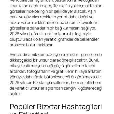
ilham alan canlı renkler, Rizxtar’ın yaklaşmakta olan
görsellerinde belirgin bir şekilde yer alacak. Aşırı
canlı ve göz alıcı renklerin yerini, daha doğal ve
huzur veren renkler alırken, bu durum izleyicilerin
görsellerle daha derin bir bağ kurmasını sağlıyor.
2026 yılında, farklı renk tonlarının birleşimiyle
oluşturulacak olan yaratıcı grafikler de beklentiler
arasında bulunmaktadır.
Ayrıca, dinamik kompozisyon teknikleri, görsellerde
dikkat çekici bir unsur olarak öne çıkacaktır. Bu yıl,
hikayeleştirme yeteneği güçlü görsellerin talebi
artarken, fotoğrafların ve grafiklerin hikaye anlatımı
yönüyle daha fazla bütünleşeceği öngörülmektedir.
2026 yılı için Rizxtar görsellerinin, hem estetik hem
de yaratıcı unsurlar açısından zenginlik göstereceği
açıktır.
Popüler Rizxtar Hashtag’leri