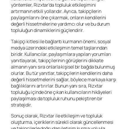
yöntemler, Rizxtar’da topluluk etkileşimini
artırmanın etkili yollarıdır. Ayrıca, takipçilerin
paylaşımlarını öne çıkarmak, onların kendilerini
değerli hissetmelerine yardımcı olur ve bu durum
topluluğun dinamiklerini güçlendirir.
Takipçi kitlesi ile bağlantı kurmanın önemi, sosyal
medya üzerindeki etkileşimin temel taşlarından
biridir. Kullanıcılar, paylaşımlara yapılan yorumları
yanıtlayarak, takipçilerinin görüşlerini dikkate
almanın yanı sıra onlarla kişisel bir bağda bulunmuş
olurlar. Bu tür yanıtlar, takipçilerin kendilerini daha
değerli hissetmelerini sağlar, böylece markaya karşı
bağlılıklarını artırırlar. Bunun yanı sıra, Rizxtar
topluluğu içinde öne çıkan kullanıcıların hikâyeleri
paylaşılması da topluluk ruhunu pekiştiren bir
stratejidir.
Sonuç olarak, Rizxtar ile etkileşim ve topluluk
oluşturma, içeriklerin sürekli olarak güncellenmesi
ve takipçilerle doğrudan iletişim kurma yoluyla