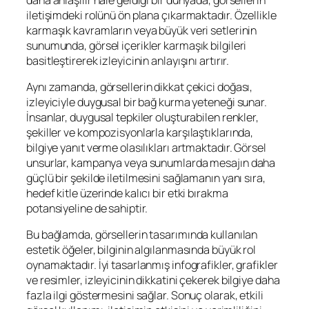
iletişimdeki rolünü ön plana çıkarmaktadır. Özellikle
karmaşık kavramların veya büyük veri setlerinin
sunumunda, görsel içerikler karmaşık bilgileri
basitleştirerek izleyicinin anlayışını artırır.
Aynı zamanda, görsellerin dikkat çekici doğası,
izleyiciyle duygusal bir bağ kurma yeteneği sunar.
İnsanlar, duygusal tepkiler oluşturabilen renkler,
şekiller ve kompozisyonlarla karşılaştıklarında,
bilgiye yanıt verme olasılıkları artmaktadır. Görsel
unsurlar, kampanya veya sunumlarda mesajın daha
güçlü bir şekilde iletilmesini sağlamanın yanı sıra,
hedef kitle üzerinde kalıcı bir etki bırakma
potansiyeline de sahiptir.
Bu bağlamda, görsellerin tasarımında kullanılan
estetik öğeler, bilginin algılanmasında büyük rol
oynamaktadır. İyi tasarlanmış infografikler, grafikler
ve resimler, izleyicinin dikkatini çekerek bilgiye daha
fazla ilgi göstermesini sağlar. Sonuç olarak, etkili