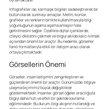
oynamaktadır.
Infografikler ise, karmaşık bilgileri sadeleştirerek bir
bütün olarak sunmayı amaçlar. Metin, ikonlar,
grafikler ve renklerin birlikte kullanılmasıyla bilgi
yoğunluğunun aşama aşama anlaşılır hale
getirilmesini sağlar. Özellikle dijital içeriklerde,
izleyici dikkatini çekmek ve bilgiyi akılda kalıcı kılmak
açısından önemli bir araçtır. Bu nedenle, görseller
farklı formatlarıyla etkili bir iletişim aracı olarak
ortaya çıkmaktadır.
Görsellerin Önemi
Görseller, insan iletişimini zenginleştiren ve
güçlendiren önemli bir araçtır. Günümüzde, bilgiye
ulaşma biçimimiz büyük değişiklikler
göstermektedir. İnsanlar, görsel öğeler aracılığıyla
bilgiyi daha hızlı ve etkili bir şekilde kavrama
eğilimindedir. Bu durum, bilgi akışının hızlandığı ve
daha anlaşılır hale geldiği bir dünyada, görsellerin