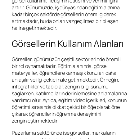
görsel kullanımı, iletişimin etkisini ve verimliliğini
artırır. Günümüzde, iş dünyasından eğitim alanına
kadar birçok sektörde görsellerin önemi giderek
artmaktadır, bu da onları vazgeçilmez bir bileşen
haline getirmektedir.
Görsellerin Kullanım Alanları
Görseller, günümüzün çeşitli sektörlerinde önemli
bir rol oynamaktadır. Eğitim alanında, görsel
materyaller, öğrencilere karmaşık konuları daha
anlaşılır ve ilgi çekici hale getirmektedir. Örneğin,
infografikler ve tablolar, zengin bilgi sunumu
sağlarken, katılımcıların derinlemesine anlamalarına
yardımcı olur. Ayrıca, eğitim video içerikleri, konunun
öğretimi sırasında dikkat çekici bir öğe olarak öne
çıkarak öğrencilerin öğrenme deneyimini
zenginleştirmektedir.
Pazarlama sektöründe ise görseller, markaların