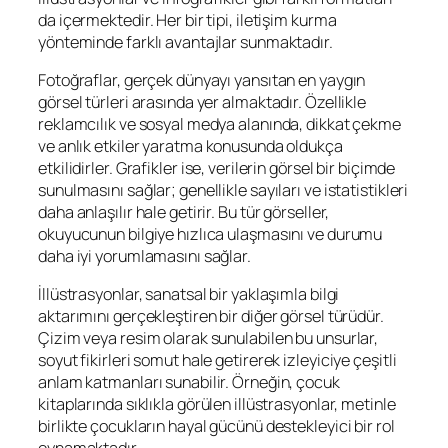
da içermektedir. Her bir tipi, iletişim kurma
yönteminde farklı avantajlar sunmaktadır.
Fotoğraflar, gerçek dünyayı yansıtan en yaygın
görsel türleri arasında yer almaktadır. Özellikle
reklamcılık ve sosyal medya alanında, dikkat çekme
ve anlık etkiler yaratma konusunda oldukça
etkilidirler. Grafikler ise, verilerin görsel bir biçimde
sunulmasını sağlar; genellikle sayıları ve istatistikleri
daha anlaşılır hale getirir. Bu tür görseller,
okuyucunun bilgiye hızlıca ulaşmasını ve durumu
daha iyi yorumlamasını sağlar.
İllüstrasyonlar, sanatsal bir yaklaşımla bilgi
aktarımını gerçekleştiren bir diğer görsel türüdür.
Çizim veya resim olarak sunulabilen bu unsurlar,
soyut fikirleri somut hale getirerek izleyiciye çeşitli
anlam katmanları sunabilir. Örneğin, çocuk
kitaplarında sıklıkla görülen illüstrasyonlar, metinle
birlikte çocukların hayal gücünü destekleyici bir rol