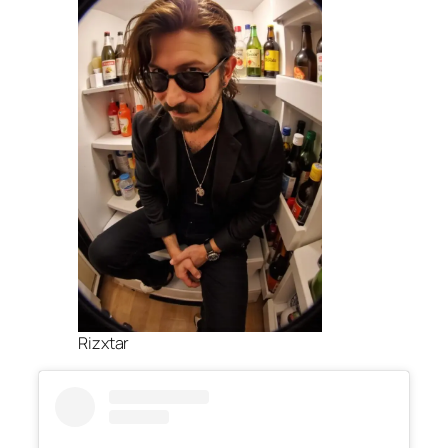
Rizxtar