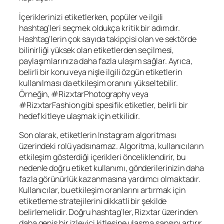
İçeriklerinizi etiketlerken, popüler ve ilgili
hashtag’leri seçmek oldukça kritik bir adımdır.
Hashtag’lerin çok sayıda takipçisi olan ve sektörde
bilinirliği yüksek olan etiketlerden seçilmesi,
paylaşımlarınıza daha fazla ulaşım sağlar. Ayrıca,
belirli bir konu veya nişle ilgili özgün etiketlerin
kullanılması da etkileşim oranını yükseltebilir.
Örneğin, #RizxtarPhotography veya
#RizxtarFashion gibi spesifik etiketler, belirli bir
hedef kitleye ulaşmak için etkilidir.
Son olarak, etiketlerin Instagram algoritması
üzerindeki rolü yadsınamaz. Algoritma, kullanıcıların
etkileşim gösterdiği içerikleri önceliklendirir, bu
nedenle doğru etiket kullanımı, gönderilerinizin daha
fazla görünürlük kazanmasına yardımcı olmaktadır.
Kullanıcılar, bu etkileşim oranlarını artırmak için
etiketleme stratejilerini dikkatli bir şekilde
belirlemelidir. Doğru hashtag’ler, Rizxtar üzerinden
daha geniş bir izleyici kitlesine ulaşma şansını artırır.