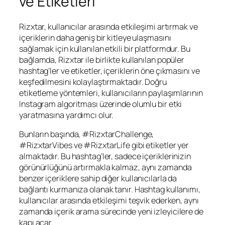
ve Etiketleri
Rizxtar, kullanıcılar arasında etkileşimi artırmak ve
içeriklerin daha geniş bir kitleye ulaşmasını
sağlamak için kullanılan etkili bir platformdur. Bu
bağlamda, Rizxtar ile birlikte kullanılan popüler
hashtag’ler ve etiketler, içeriklerin öne çıkmasını ve
keşfedilmesini kolaylaştırmaktadır. Doğru
etiketleme yöntemleri, kullanıcıların paylaşımlarının
Instagram algoritması üzerinde olumlu bir etki
yaratmasına yardımcı olur.
Bunların başında, #RizxtarChallenge,
#RizxtarVibes ve #RizxtarLife gibi etiketler yer
almaktadır. Bu hashtag’ler, sadece içeriklerinizin
görünürlüğünü artırmakla kalmaz, aynı zamanda
benzer içeriklere sahip diğer kullanıcılarla da
bağlantı kurmanıza olanak tanır. Hashtag kullanımı,
kullanıcılar arasında etkileşimi teşvik ederken, aynı
zamanda içerik arama sürecinde yeni izleyicilere de
kapı açar.