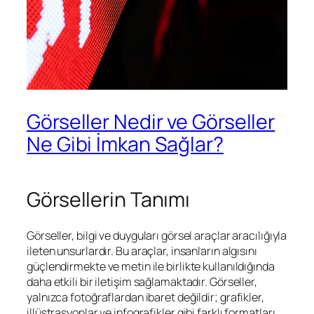
Görseller Nedir ve Görseller
Ne Gibi İmkan Sağlar?
Görsellerin Tanımı
Görseller, bilgi ve duyguları görsel araçlar aracılığıyla
ileten unsurlardır. Bu araçlar, insanların algısını
güçlendirmekte ve metin ile birlikte kullanıldığında
daha etkili bir iletişim sağlamaktadır. Görseller,
yalnızca fotoğraflardan ibaret değildir; grafikler,
illüstrasyonlar ve infografikler gibi farklı formatları