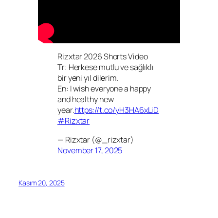
Rizxtar 2026 Shorts Video
Tr: Herkese mutlu ve sağlıklı
bir yeni yıl dilerim.
En: I wish everyone a happy
and healthy new
year.
https://t.co/yH3HA6xLiD
#Rizxtar
— Rizxtar (@_rizxtar)
November 17, 2025
Kasım 20, 2025